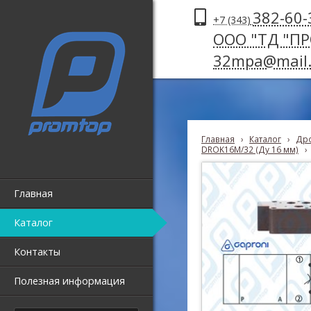
382-60-
+7 (343)
ООО "ТД "П
32mpa@mail.
Главная
›
Каталог
›
Дро
DROK16M/32 (Ду 16 мм)
›
Главная
Каталог
Контакты
Полезная информация