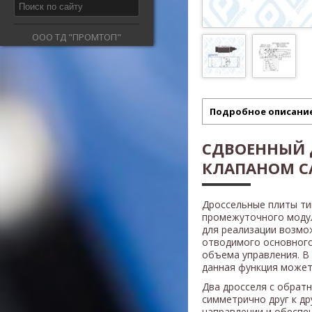
ООО ТД "ПРОМТОП"
Подробное описани
СДВОЕННЫЙ 
КЛАПАНОМ C
Дроссельные плиты т
промежуточного модул
для реализации возмо
отводимого основного
объема управления. В
данная функция может 
Два дросселя с обрат
симметрично друг к др
направлении и обеспе