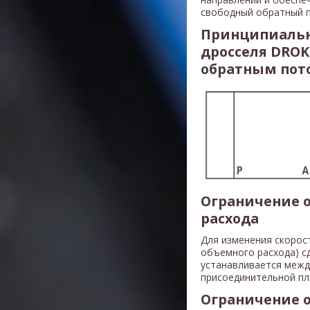
свободный обратный п
Принципиальн
дросселя DROK
обратным пот
Ограничение о
расхода
Для изменения скорос
объемного расхода) с
устанавливается межд
присоединительной пл
Ограничение 