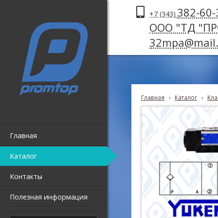
382-60-
+7 (343)
ООО "ТД "П
32mpa@mail.
Главная
›
Каталог
›
Кла
Главная
Каталог
Контакты
Полезная информация