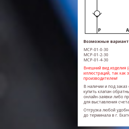
Возможные вариант
MCP-01-0-30
MCP-01-2-30
MCP-01-4-30
Внешний вид изделия 
иллюстраций, так как 
производителем!
В наличии и под заказ
купить клапан обратн
онлайн-заявки либо п
для выставления счета
Отгрузка любой удобн
до терминала в г. Ека