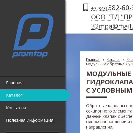
382-60-
+7 (343)
ООО "ТД "П
32mpa@mail.
Главная
›
Каталог
›
Кла
модульные обратные Ду 
МОДУЛЬНЫЕ 
ГИДРОКЛАПА
Главная
С УСЛОВНЫМ
Каталог
Обратные клапаны пря
Контакты
секционного элемента
Данный клапан обеспе
Полезная информация
одном направлении и
направлении.