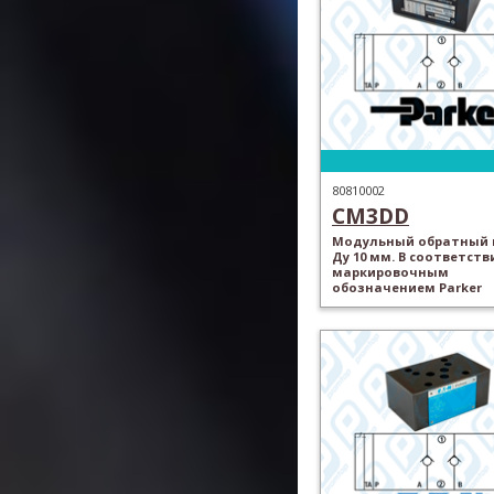
80810002
CM3DD
Модульный обратный 
Ду 10 мм. В соответств
маркировочным
обозначением Parker