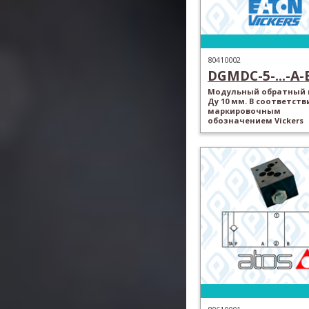
80410002
DGMDC-5-...-A-
Модульный обратный 
Ду 10 мм. В соответств
маркировочным
обозначением Vickers