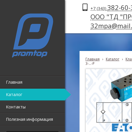
382-60-
+7 (343)
ООО "ТД "П
32mpa@mail.
Главная
›
Каталог
›
Кла
3-...-P
Главная
Каталог
Контакты
Полезная информация