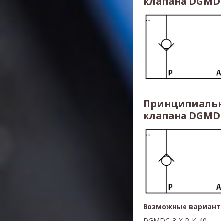
клапана DGMDC-
Принципиальн
клапана DGMDC-
Возможные вариант
DGMDC-3-X-P-K-40