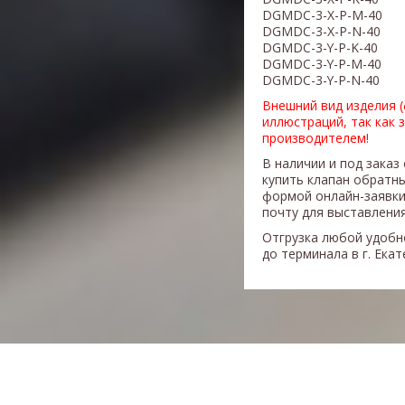
DGMDC-3-X-P-M
-40
DGMDC-3-X-P-N
-40
DGMDC-3-Y-P-K-40
DGMDC-3-Y-P-M-40
​DGMDC-3-Y-P-N-40
Внешний вид изделия 
иллюстраций, так как 
производителем!
В наличии и под заказ
купить клапан обратн
формой онлайн-заявки
почту для выставления
Отгрузка любой удобн
до терминала в г. Ека