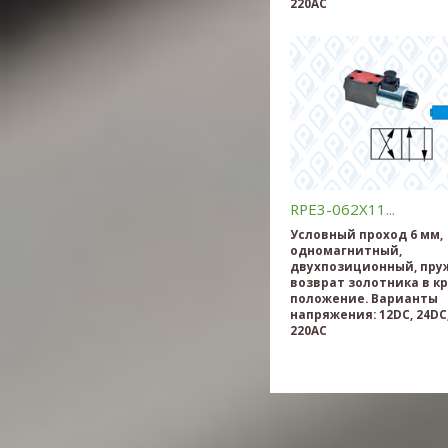
220AC
RPE3-062X11...
Условный проход 6 мм,
одномагнитный,
двухпозиционный, пр
возврат золотника в к
положение. Варианты
напряжения: 12DC, 24DC,
220AC