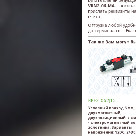
купить клапан редукц
VRN2-06-MA
...
восполь
прислать реквизиты н
счета.
Отгрузка любой удобн
до терминала в г. Ека
Так же Вам могут б
RPE3-062J15...
Условный проход 6 мм,
двухмагнитный,
двухпозиционный, с ф
- электромагнитный во
золотника. Варианты
напряжения: 12DC, 24DC,