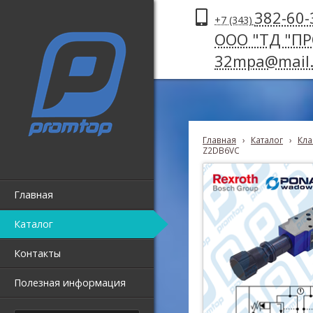
382-60-
+7 (343)
ООО "ТД "П
32mpa@mail.
Главная
›
Каталог
›
Кла
Z2DB6VC
Главная
Каталог
Контакты
Полезная информация