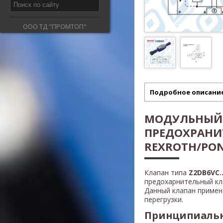
ООО ТД "ПРОМТОП"
Подробное описани
МОДУЛЬНЫЙ
ПРЕДОХРАНИ
REXROTH/PON
Клапан типа
Z2DB6VС..
предохарнительный кл
Данный клапан приме
перегрузки.
Принципиальн