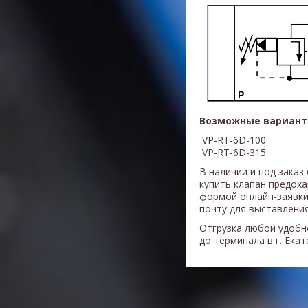
Возможные вариант
VP-RT-6D-100
VP-RT-6D-315
В наличии и под заказ
купить клапан предо
формой онлайн-заявки
почту для выставления
Отгрузка любой удобн
до терминала в г. Ека