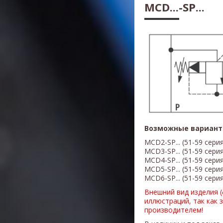
MCD...-SP...
Возможные вариант
MCD2-SP... (51-59 сери
MCD3-SP... (51-59 сери
MCD4-SP... (51-59 сери
MCD5-SP... (51-59 сери
MCD6-SP... (51-59 сери
Внешний вид изделия 
иллюстраций, так как 
производителем!