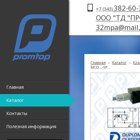
382-60-
+7 (343)
ООО "ТД "П
32mpa@mail.
Главная
›
Каталог
›
Кла
MCD...-SP...
Главная
Каталог
Контакты
Полезная информация