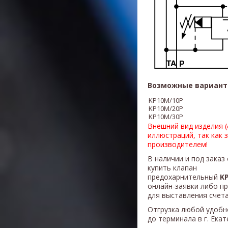
Возможные вариант
KP10M/10P
KP10M/20P
KP10M/30P
Внешний вид изделия 
иллюстраций, так как 
производителем!
В наличии и под заказ
купить клапан
предохарнительный
KP
онлайн-заявки либо п
для выставления счета
Отгрузка любой удобн
до терминала в г. Ека