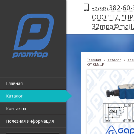
382-60-
+7 (343)
ООО "ТД "П
32mpa@mail.
Главная
›
Каталог
›
Кла
KP10M/...P
Главная
Каталог
Контакты
Полезная информация