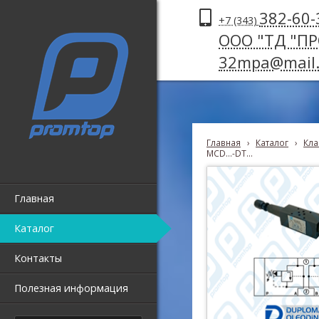
382-60-
+7 (343)
ООО "ТД "П
32mpa@mail.
Главная
›
Каталог
›
Кла
MCD...-DT...
Главная
Каталог
Контакты
Полезная информация