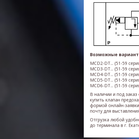
Возможные вариант
MCD2-DT...
(51-59 сери
MCD3
-DT... (51-59 сери
MCD4
-DT... (51-59 сери
MCD5
-DT... (51-59 сери
MCD6
-DT...
(51-59 сери
В наличии и под заказ
купить клапан предоха
формой онлайн-заявки
почту для выставления
Отгрузка любой удобн
до терминала в г. Ека