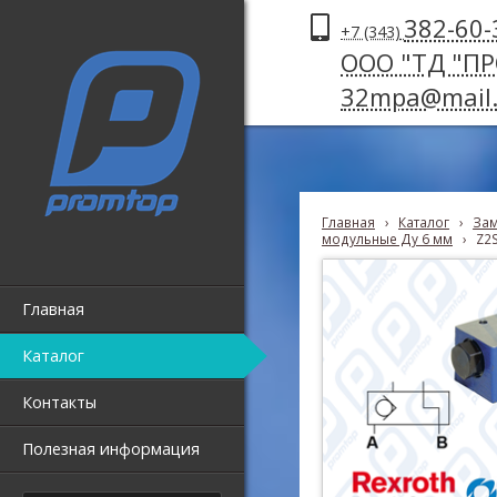
382-60-
+7 (343)
ООО "ТД "П
32mpa@mail.
Главная
›
Каталог
›
Зам
модульные Ду 6 мм
›
Z2
Главная
Каталог
Контакты
Полезная информация