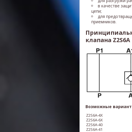
для разгрузки р
в качестве защи
цепи;
для предотвращ
приемников.
Принципиальн
клапана Z2S6A
Возможные вариант
Z2S6A-4X
Z2S6A-6X
Z2S6A-40
Z2S6A-41