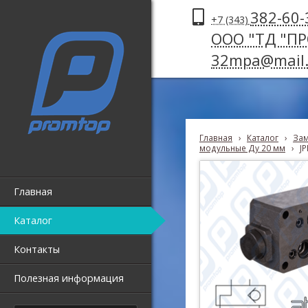
382-60-
+7 (343)
ООО "ТД "П
32mpa@mail.
Главная
›
Каталог
›
Зам
модульные Ду 20 мм
›
J
Главная
Каталог
Контакты
Полезная информация