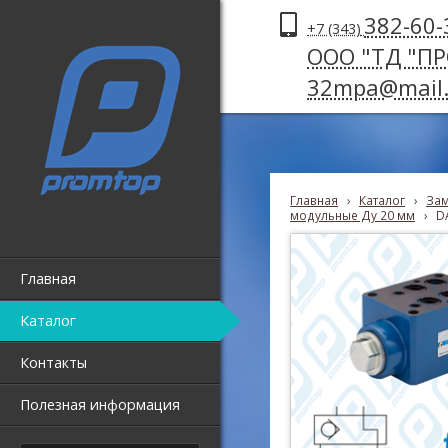
382-60-
+7 (343)
ООО "ТД "П
32mpa@mail.
Главная
›
Каталог
›
Зам
модульные Ду 20 мм
›
D
Главная
Каталог
Контакты
Полезная информация