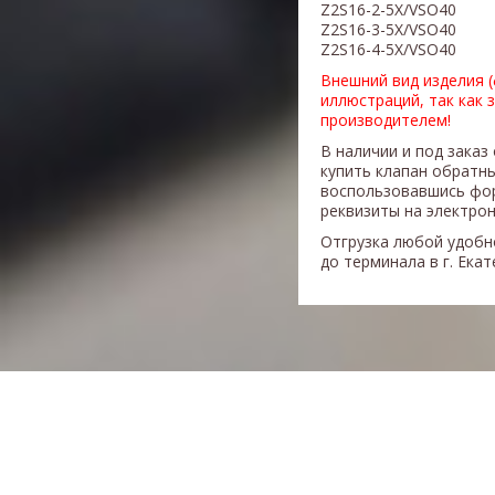
Z2S16-2-5X/VSO40
Z2S16-3-5X/VSO40
Z2S16-4-5X/VSO40
Внешний вид изделия 
иллюстраций, так как 
производителем!
В наличии и под заказ
купить клапан обратн
воспользовавшись фор
реквизиты на электрон
Отгрузка любой удобн
до терминала в г. Ека