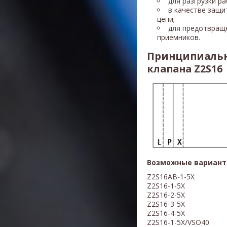
для разгрузки р
в качестве защи
цепи;
для предотвращ
приемников.
Принципиальн
клапана Z2S16
Возможные вариант
Z2S16AB-1-5X
Z2S16-1-5X
Z2S16-2-5X
Z2S16-3-5X
Z2S16-4-5X
Z2S16-1-5X/VSO40