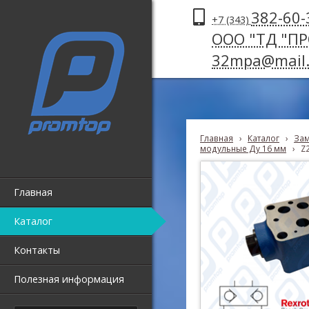
382-60-
+7 (343)
ООО "ТД "П
32mpa@mail.
Главная
›
Каталог
›
Зам
модульные Ду 16 мм
›
Z
Главная
Каталог
Контакты
Полезная информация