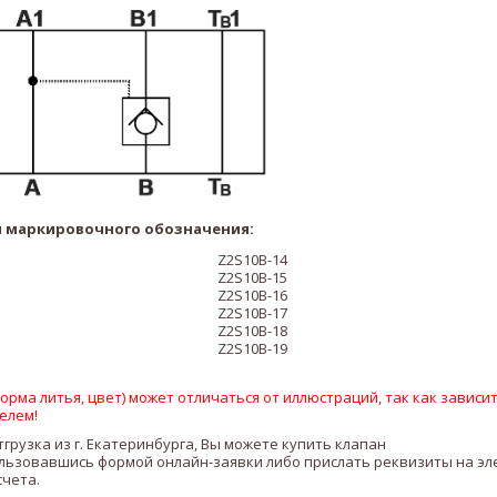
 маркировочного обозначения:
Z2S10B-14
Z2S10B-15
Z2S10B-16
Z2S10B-17
Z2S10B-18
Z2S10B-19
рма литья, цвет) может отличаться от иллюстраций, так как зависит
елем!
тгрузка из г. Екатеринбурга, Вы можете купить клапан
льзовавшись формой онлайн-заявки либо прислать реквизиты на э
счета.