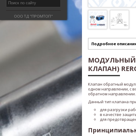
ООО ТД "ПРОМТОП"
Подробное описани
МОДУЛЬНЫЙ 
КЛАПАН) RER
Клапан обратный модул
одном направлении, с в
обратном направлении.
Данный тип клапана пр
для разгрузки ра
в качестве защит
для предотвраще
Принципиальна