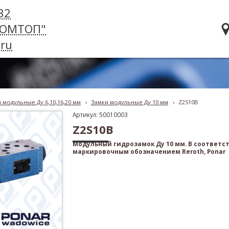
32
РОМТОП"
ru
 модульные Ду 6,10,16,20 мм
›
Замки модульные Ду 10 мм
›
Z2S10B
Артикул: 50010003
Z2S10B
Модульный гидрозамок Ду 10 мм. В соответс
маркировочным обозначением Reroth, Ponar