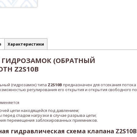
е
Характеристики
ГИДРОЗАМОК (ОБРАТНЫЙ
OTH Z2S10B
ьный (гидрозамок) типа
Z2S10B
предназначен для отсекания потока 
озможностью регулирования его открытия и открытия свободного по
именяется
бочей цепи находящейся под давлением;
ы перед спадом нагрузки в случае разрыва цепи;
ния перемещения заблокированных приемников.
я гидравлическая схема клапана Z2S10B