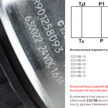
Возможные варианты
Z2S10B-1X
Z2S10B-5X
Z2S10B-10
Z2S10B-11
Z2S10B-12
Z2S10B-13
Внешний вид изделия (фо
выпущеной производит
В наличии и под заказ о
обратный
Z2S10B
воспо
почту для выставления 