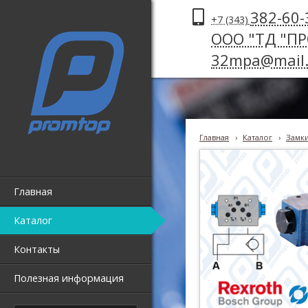
382-60-
+7 (343)
ООО "ТД "П
32mpa@mail.
Главная
›
Каталог
›
Замки
Главная
Каталог
Контакты
Полезная информация