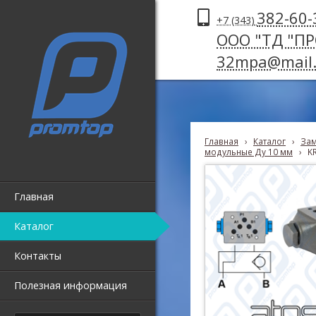
382-60-
+7 (343)
ООО "ТД "П
32mpa@mail.
Главная
›
Каталог
›
Зам
модульные Ду 10 мм
›
K
Главная
Каталог
Контакты
Полезная информация