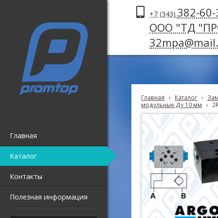
382-60-
+7 (343)
ООО "ТД "П
32mpa@mail.
Главная
›
Каталог
›
Зам
модульные Ду 10 мм
›
2
Главная
Каталог
Контакты
Полезная информация