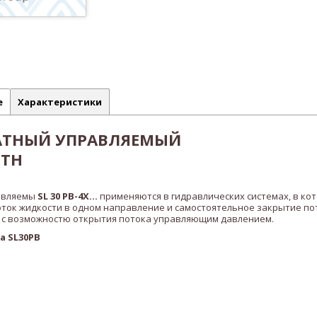
е
Характеристики
АТНЫЙ УПРАВЛЯЕМЫЙ
OTH
авляемы
SL 30 PB
-4X...
применяются в гидравлических системах, в ко
ток жидкости в одном направление и самостоятельное закрытие по
 с возможностю открытия потока управляющим давлением.
ма
SL30PB