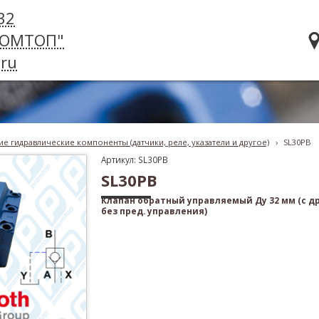
32
РОМТОП"
ru
е гидравлические компоненты (датчики, реле, указатели и другое)
›
SL30PB
Артикул: SL30PB
SL30PB
Клапан обратный управляемый Ду 32 мм (с др
без пред. управления)