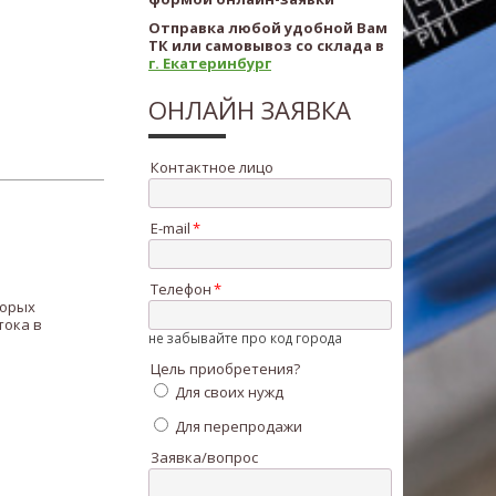
Отправка любой удобной Вам
ТК или самовывоз со склада в
г. Екатеринбург
ОНЛАЙН ЗАЯВКА
Контактное лицо
E-mail
Телефон
торых
тока в
не забывайте про код города
Цель приобретения?
Для своих нужд
Для перепродажи
Заявка/вопрос