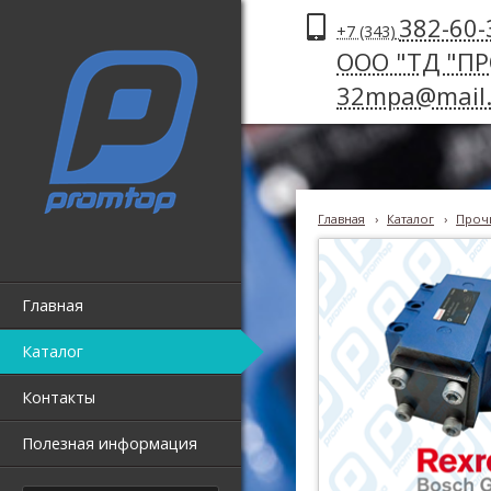
382-60-
+7 (343)
ООО "ТД "П
32mpa@mail.
Главная
›
Каталог
›
Прочи
Главная
Каталог
Контакты
Полезная информация