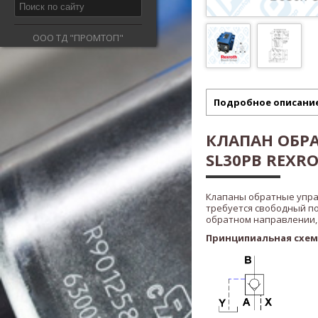
ООО ТД "ПРОМТОП"
Подробное описани
КЛАПАН ОБР
SL30PB REXR
Клапаны обратные упр
требуется свободный по
обратном направлении,
Принципиальная схе