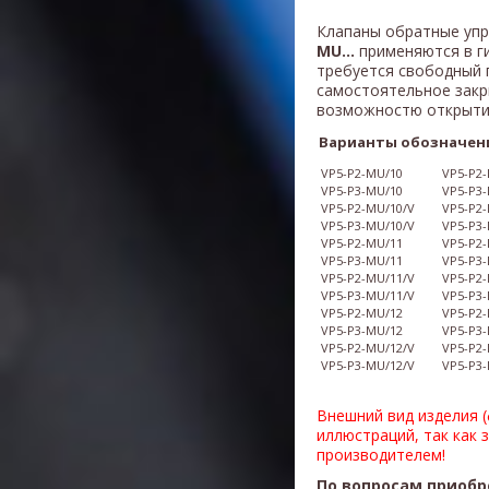
Клапаны обратные уп
MU...
применяются в г
требуется свободный 
самостоятельное закр
возможностю открыти
Варианты обозначен
VP5-P2-MU/10
VP5-P2
VP5-P3-MU/10
VP5-P3
VP5-P2-MU/10/V
VP5-P2-
VP5-P3-MU/10/V
VP5-P3-
VP5-P2-MU/11
VP5-P2
VP5-P3-MU/11
VP5-P3
VP5-P2-MU/11/V
VP5-P2-
VP5-P3-MU/11/V
VP5-P3-
VP5-P2-MU/12
VP5-P2
VP5-P3-MU/12
VP5-P3
VP5-P2-MU/12/V
VP5-P2-
VP5-P3-MU/12/V
VP5-P3-
Внешний вид изделия 
иллюстраций, так как 
производителем!
По вопросам приобр