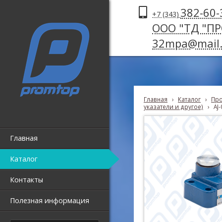
382-60-
+7 (343)
ООО "ТД "П
32mpa@mail.
Главная
›
Каталог
›
Про
указатели и другое)
›
AJ-
Главная
Каталог
Контакты
Полезная информация